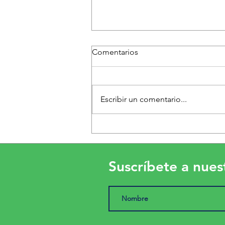
Comentarios
Escribir un comentario...
Soja y maíz impulsan el
mercado global de granos
Suscríbete a nues