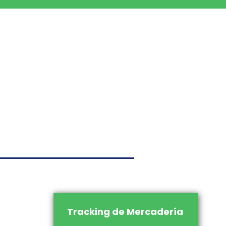
o
g@grouptitanscargo.com.pe
 de Denuncia Antisoborno
cias@grouptitanscargo.com.pe
ción
s Dominicos 1324,
Av. Los
cos Mza. C, San Martin de Porres.
Síguenos en
Tracking de Mercadería