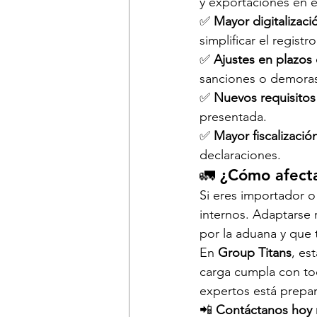
y exportaciones en e
✅ 
Mayor digitalizaci
simplificar el regist
✅ 
Ajustes en plazos
sanciones o demora
✅ 
Nuevos requisitos
presentada.
✅ 
Mayor fiscalizació
declaraciones.
🚛 
¿Cómo afecta
Si eres importador o
internos. Adaptarse 
por la aduana y que 
En 
Group Titans
, es
carga cumpla con to
expertos está prepa
📲 
Contáctanos hoy