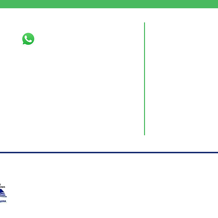
Cotizaciones
Corre
+51 977 814 678
pricin
Canal
Consultas
denun
+01 905 4334
Direc
Av. Lo
Domini