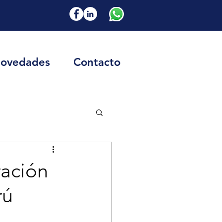
ovedades
Contacto
ración
rú