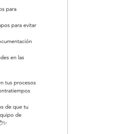
os para 
pos para evitar 
documentación 
udes en las 
en tus procesos 
ontratiempos 
os de que tu 
equipo de 
📦✨