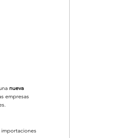
una 
nueva 
las empresas 
es.
s importaciones 