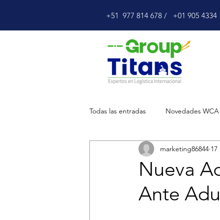
+51 977 814 678 / +01 905 4334
Todas las entradas
Novedades WCA
marketing86844
17
Nueva Act
Ante Adu