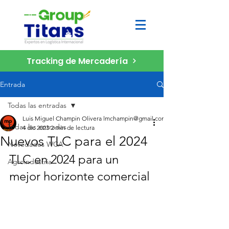
Tracking de Mercadería
Entrada
Todas las entradas
Luis Miguel Champin Olivera lmchampin@gmail.com
Todas las entradas
4 dic 2023
2 min de lectura
Nuevos TLC para el 2024
Novedades WCA
TLC en 2024 para un 
Agroindustria
mejor horizonte comercial